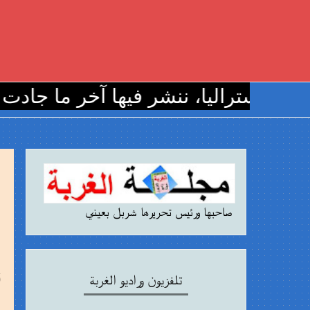
أستراليا، ننشر فيها آخر ما جادت به أق
صاحبها ورئيس تحريرها شربل بعيني
تلفزيون وراديو الغربة