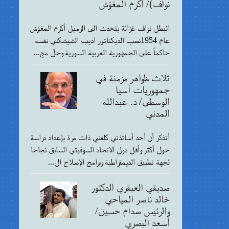
نواف)/ أكرم المغوّش
البطل نواف غزالة يتحدث الى الزميل أكرم المغوّش
عام 1954نصب الديكتاتور اديب الشيشكلي نفسه
حاكماً على الجمهورية العربية السورية وحلّ مج...
ثلاث ظواهر مزمنة في
جمهوريات آسيا
الوسطى/ د. عبدالله
المدني
أتذكر أن أحد أساتذتي كلفني ذات مرة بإعداد دراسة
حول أكثر وأقل دول الاتحاد السوفيتي السابق نجاحا
لجهة تطبيق الديمقراطية وبرامج الإصلاح ال...
صديقي العبقري الدكتور
خالد ناصر المياحي
والرئيس صدام حسين/
أسعد البصري