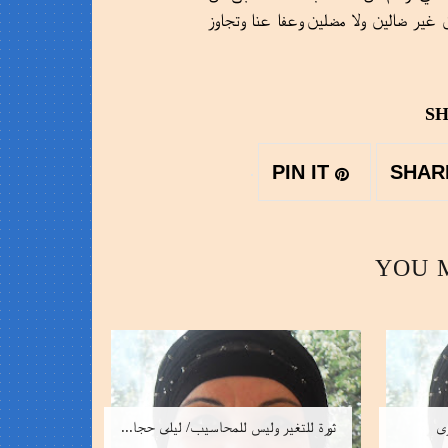
 غير ضالين ولا مضلين وعفا عنا وتجاوز
SH
PIN IT
YOU 
زى
ثورة للتغير وليس للمحاسيب/ ليلى حجا...
اليوم ال