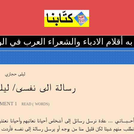
لام الادباء والشعراء العرب في الوطن و
ليلى حجازي
رسالة الى نفسى/ لي
1 COMMENT
READ (
WORDS)
أحــبـــائـي ... عادة نرسل رسائل إلى أشخاص أحيانا نعاتبهم وأحيانا نعتذر 
نطلب منهم شيئا لكن قليل منا من يوجه أو يرسل رسالة إلى نفسه فأردت أ