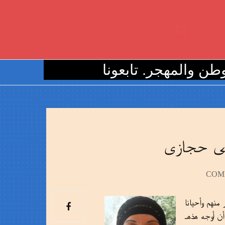
المهجر. تابعونا
لى حجازى
منهم وأحيانا
ن أوجه هذهـ