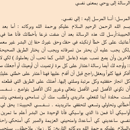
الرسالة إلى روحي بمعنى نفسي
المرسل: أنــا المرسل إليه : إلي نفسي.
بسم الله الرحمن الرحيم السلام عليكم ورحمة الله وبركاته : أما بعد
الحبيبة:أرسل لك هذه الرسالة بعد أن ضقت ذرعا بأخطائك فأنا هنا في
أعاتبك على كل خطأ ارتكبته في حقك وحق غيرك حقا إن البشر غير معص
,لكن يجب عليه أن يحذر من تصرفاته ويجب أن يختار الطريق الصحيحة 
الاخرين وأن يضع نصب عينه (عامل الناس كما تحب أن يعاملوك ) لكي لا ي
:: وأوجه لك أيضا رسالة اعتذار على كل مرة ارتضيت أن أوهينك أو أجعلك صغي
أفكر فيها كثيراً وبعقل راجح قبل أن أقدم عليها فهنا أعتذر على خطئي عليكِ 
كل انجاز حققتيه وكل مرتبة وصلتي إليها. أهنئك على الطريق التي قطعته 
أن تكوني الأفضل ليس الأفضل بتعالي وغرور لكن الأفضل بتواضع . نـــفــ
لست مخلدة أبدا لتفعلي ماتريدي وأطلب منك أن تسامحي وتصفحي وتنس
أخطأتي وتحاولي وتسعي لتحققي ماتريدينه . نـــفــسي الحبيبة:: يحق لي
أواسيكي أنا فمن ذا الذي يواسيكي فأنا الوحيدة من البشر أعلم ما تمري
نفسي ساعديني كي أساعدك وامنحيني العزيمة والصبر كي أمنحكي راحة ال
والسلام عليكم ورحمة الله وبركاته التاريخ: كل زمان ملاحظة... يست