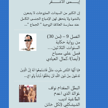
إيــــــمى الأشــــــقر
إن الكثير من السيدات المتزوجات لا يشعرن
بالنشوة ولا يتحقق لهن الإشباع الجنسى الكامل
عند ممارسة العلاقة الزوجية " الجماع "...
الفصل 9 – (من 30)
من رواية حكاية
السنوات الثلاثين…
فصل علي مصباح
(أيضا)/ كمال العيادي
﴿يَا أَيُّهَا النَّاسُ ضُرِبَ مَثَلٌ فَاسْتَمِعُوا لَهُ إِنَّ الَّذِينَ
تَدْعُونَ مِنْ دُونِ اللَّهِ لَنْ يَخْلُقُوا ذُبَاباً وَلَوِ اجْ...
البطل المقدام نواف
غزالة الذي اعدم
الطاغية اديب
الشيشكلي (لكل خائن