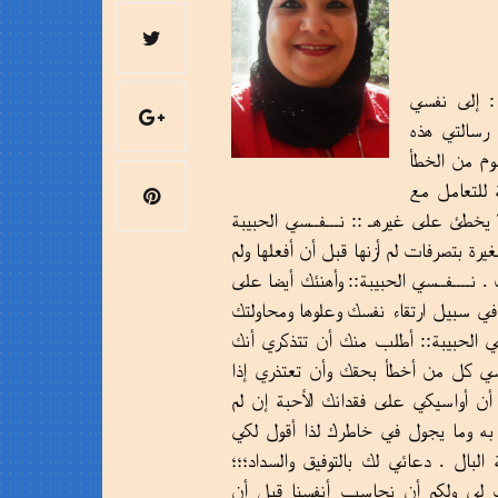
 : إلى نفسي
 رسالتي هذه
وم من الخطأ
للتعامل مع
خطئ على غيرهـ :: نـــفــسي الحبيبة
رة بتصرفات لم أزنها قبل أن أفعلها ولم
. نــــفــسي الحبيبة:: وأهنئك أيضا على
في سبيل ارتقاء نفسك وعلوها ومحاولتك
سي الحبيبة:: أطلب منك أن تتذكري أنك
ي كل من أخطأ بحقك وأن تعتذري إذا
 أن أواسيكي على فقدانك الأحبة إن لم
ن به وما يجول في خاطرك لذا أقول لكي
بال . دعائي لك بالتوفيق والسداد؛؛؛
حب لي ولكم أن نحاسب أنفسنا قبل أن